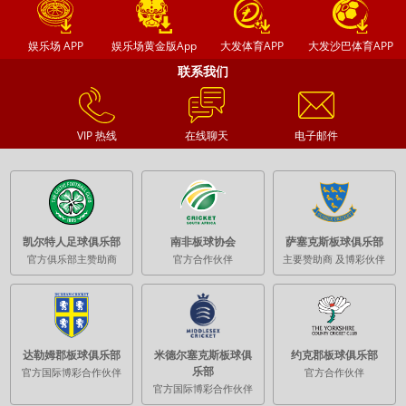
娱乐场 APP
娱乐场黄金版App
大发体育APP
大发沙巴体育APP
联系我们
VIP 热线
在线聊天
电子邮件
凯尔特人足球俱乐部
南非板球协会
萨塞克斯板球俱乐部
官方俱乐部主赞助商
官方合作伙伴
主要赞助商 及博彩伙伴
达勒姆郡板球俱乐部
米德尔塞克斯板球俱
约克郡板球俱乐部
乐部
官方国际博彩合作伙伴
官方合作伙伴
官方国际博彩合作伙伴