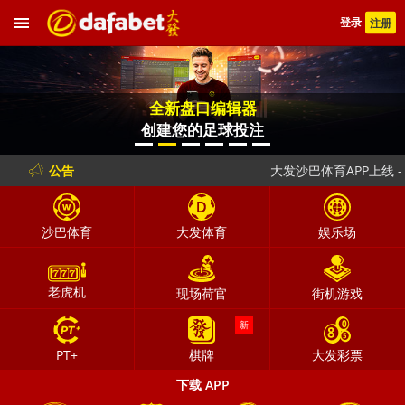
登录
注册
全新盘口编辑器
创建您的足球投注
公告
大发沙巴体育APP上线 -
沙巴体育
大发体育
娱乐场
老虎机
现场荷官
街机游戏
新
PT+
棋牌
大发彩票
下载 APP